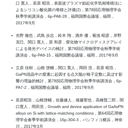
口 寛人，若原 昭浩，表面波プラズマ励起化学気相堆積法に
よるシリコン酸化膜の堆積と評価(2)，第78回応用物理学会
秋季学術講演会，6p-PA8-28，福岡国際会議場，福岡，
2017年9月
光野 徹也，武島 歩志，鈴木 翔，酒井 優，菊池 昭彦，岸野
克巳、関口 寛人，原 和彦，窒化物マイクロディスクアレイ
による発光デバイスの検討，第78回応用物理学会秋季学術
講演会，6p-PA9-15，福岡国際会議場，福岡，2017年9月
立原 佳樹，山根 啓輔，関口 寛人，岡田 浩，若原 昭浩，
GaPN混晶中の窒素に起因する点欠陥が格子定数に及ぼす影
響の理論的検討，第78回応用物理学会秋季学術講演会，6p-
PA7-2，福岡国際会議場，福岡，2017年9月
若原昭浩，山根啓輔，佐藤健人，後藤聖也，高橋賢二郎，関
口寛人，岡田浩，Growth and device application of GaAsPN
alloys on Si with lattice-matching conditions，第64回応用物
理学会春季学術講演会，16p-304-3，パシフィコ横浜，神奈
川，2017年3月