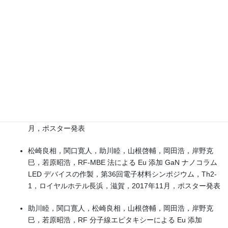
17p-P6-5，早稲田大学，東京，2018年3月
■2017年
関口寛人，岡田浩，三輪清允，横山太一，山根啓輔，若原昭
浩， GaN へのチャネリングイオン注入の開発と GaN-IC 作
製に向けた GaN MOSFET の作製，第36回電子材料シンポ
ジウム，Th1-8，ロイヤルホテル長浜，滋賀，2017年11
月，ポスター発表
松崎良相，関口寛人，助川睦，山根啓輔，岡田浩，岸野克
巳，若原昭浩，RF-MBE 法による Eu 添加 GaN ナノコラム
LED デバイスの作製，第36回電子材料シンポジウム，Th2-
1，ロイヤルホテル長浜，滋賀，2017年11月，ポスター発表
助川睦，関口寛人，松崎良相，山根啓輔，岡田浩，岸野克
巳，若原昭浩，RF 分子線エピタキシーによる Eu 添加