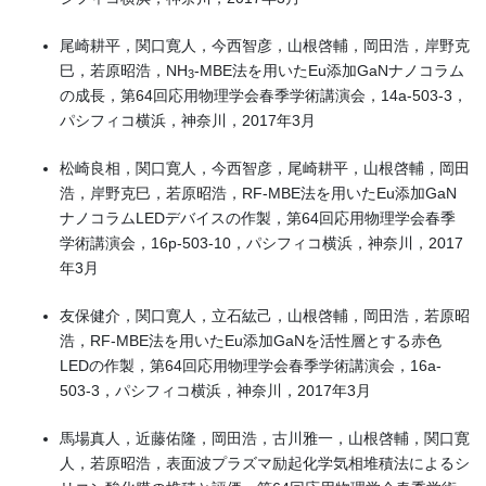
尾崎耕平，関口寛人，今西智彦，山根啓輔，岡田浩，岸野克
巳，若原昭浩，NH
-MBE法を用いたEu添加GaNナノコラム
3
の成長，第64回応用物理学会春季学術講演会，14a-503-3，
パシフィコ横浜，神奈川，2017年3月
松崎良相，関口寛人，今西智彦，尾崎耕平，山根啓輔，岡田
浩，岸野克巳，若原昭浩，RF-MBE法を用いたEu添加GaN
ナノコラムLEDデバイスの作製，第64回応用物理学会春季
学術講演会，16p-503-10，パシフィコ横浜，神奈川，2017
年3月
友保健介，関口寛人，立石紘己，山根啓輔，岡田浩，若原昭
浩，RF-MBE法を用いたEu添加GaNを活性層とする赤色
LEDの作製，第64回応用物理学会春季学術講演会，16a-
503-3，パシフィコ横浜，神奈川，2017年3月
馬場真人，近藤佑隆，岡田浩，古川雅一，山根啓輔，関口寛
人，若原昭浩，表面波プラズマ励起化学気相堆積法によるシ