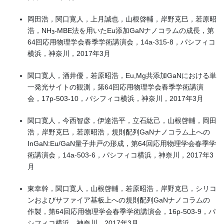
岡田浩，関口寛人，上月誠也，山根啓輔，岸野克巳，若原昭
浩，NH
-MBE法を用いたEu添加GaNナノコラムの成長，第
3
64回応用物理学会春季学術講演会，14a-315-8，パシフィコ
横浜，神奈川，2017年3月
関口寛人，酒井優，若原昭浩，Eu,Mg共添加GaNにおける単
一発光サイトの観測，第64回応用物理学会春季学術講演
会，17p-503-10，パシフィコ横浜，神奈川，2017年3月
関口寛人，今西智彦，伊達浩平，立石紘己，山根啓輔，岡田
浩，岸野克巳，若原昭浩，規則配列GaNナノコラム上への
InGaN:Eu/GaN量子井戸の形成，第64回応用物理学会春季学
術講演会，14a-503-6，パシフィコ横浜，神奈川，2017年3
月
東幸幹，関口寛人，山根啓輔，若原昭浩，岸野克巳，シリコ
ンおよびサファイア基板上への規則配列GaNナノコラムの
作製，第64回応用物理学会春季学術講演会，16p-503-9，パ
シフィコ横浜，神奈川，2017年3月