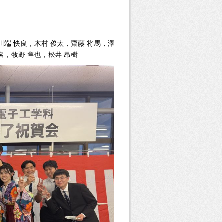
川端 快良，木村 俊太，齋藤 将馬，澤
名，牧野 隼也，松井 昂樹