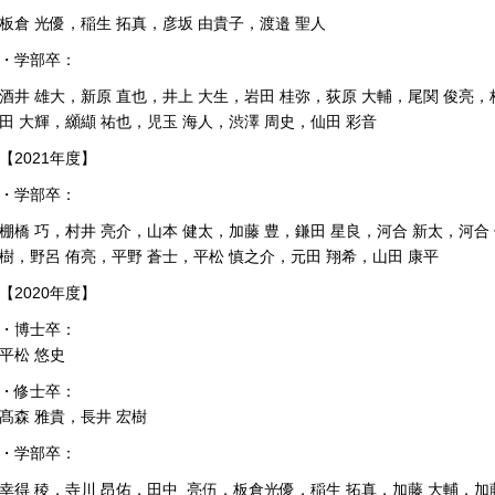
板倉 光優，稲生 拓真，彦坂 由貴子，渡邉 聖人
・学部卒：
酒井 雄大，新原 直也，井上 大生，岩田 桂弥，荻原 大輔，尾関 俊亮，
田 大輝，纐纈 祐也，児玉 海人，渋澤 周史，仙田 彩音
【2021年度】
・学部卒：
棚橋 巧，村井 亮介，山本 健太，加藤 豊，鎌田 星良，河合 新太，河合
樹，野呂 侑亮，平野 蒼士，平松 慎之介，元田 翔希，山田 康平
【2020年度】
・博士卒：
平松 悠史
・修士卒：
髙森 雅貴，長井 宏樹
・学部卒：
幸得 稜，寺川 昂佑，田中 亮伍，板倉光優，稲生 拓真，加藤 大輔，加