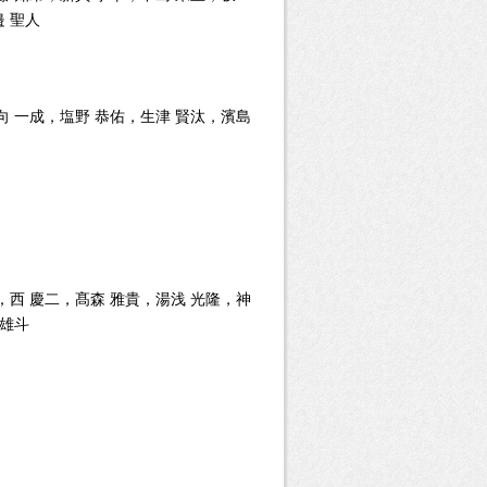
 聖人
向 一成，塩野 恭佑，生津 賢汰，濱島
，西 慶二，髙森 雅貴，湯浅 光隆，神
 雄斗