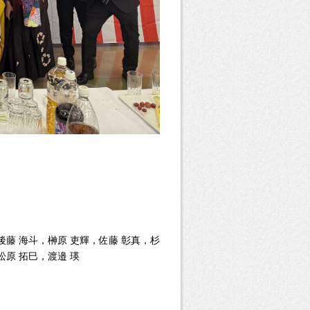
後藤 海斗，榊原 吏輝，佐藤 彰真，杉
松原 拓巳，渡邉 瑛