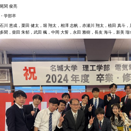
尾関 俊亮
・学部卒
石川 恵成，栗田 健太，堀 翔太，相澤 志帆，赤瀬川 翔太，植田 真斗，
多聞，柴田 朱郁，武田 楓，中岡 大誓，永田 雅樹，長友 海斗，新美 瑠