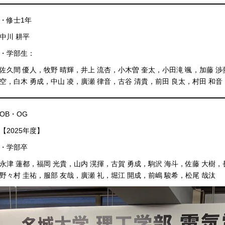
・修士1年
中川 耕平
・学部生：
佐久間 優人，牧野 晴輝，井上 流杏，小木曽 奎太，小田滝 颯，加藤 渉
空，白木 勇成，中山 凌，廣瀬 律音，古谷 清貴，前田 良太，村田 和音
OB・OG
【2025年度】
・学部卒
永津 蓮都，福岡 光貴，山内 滉揮，古賀 勇成，駒沢 海斗，佐藤 大樹，
野々村 圭祐，服部 友哉，廣瀬 礼，堀江 開成，前嶋 駿希，松尾 哉汰