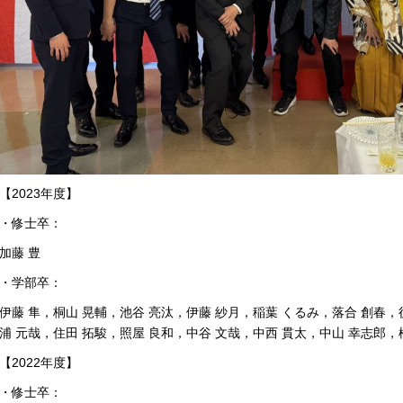
【2023年度】
・修士卒：
加藤 豊
・学部卒：
伊藤 隼，桐山 晃輔，池谷 亮汰，伊藤 紗月，稲葉 くるみ，落合 創春，
浦 元哉，住田 拓駿，照屋 良和，中谷 文哉，中西 貫太，中山 幸志郎，
【2022年度】
・修士卒：