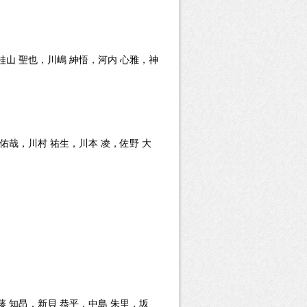
桂山 聖也，川嶋 紳悟，河内 心雅，神
 佑哉，川村 祐生，川本 凌，佐野 大
藤 知昂，新貝 恭平，中島 朱里，坂