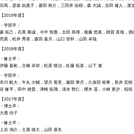
宗馬，彦坂 由貴子，菱田 裕介，三田井 佑樹，森 大誠，吉田 健人，渡邉
【2019年度】
・学部卒：
森 拓己，石黒 泰誠，今中 智惠
，太田 恭揮
，後藤 悠真
，雑賀 直哉，酒
亮憲
，松井 秀喜
，森田 嘉月，山口 登幹，山田 卓哉
【2018年度】
・修士卒：
伊藤 嘉彬，
古橋 卓弥，
松原 慎治，佐藤 拓直，山下 遼
・学部卒：
市川 航大，牛丸 大輔，
望月 竜実，
服部 華月，
久保田 裕希，長井 宏樹
谷 修平，
田中 雄貴，
津崎 拓飛，清水 勢仁，櫻木 遥，小林 更沙，
稲垣
【2017年度】
・博士卒：
大鹿 佳子
・修士卒：
上谷 鴻介，土屋 雄大，山田 基生