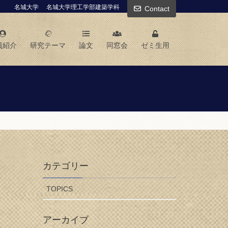
名城大学
名城大学理工学部建築学科
Contact
員紹介
研究テーマ
論文
同窓会
ゼミ生用
カテゴリー
TOPICS
アーカイブ