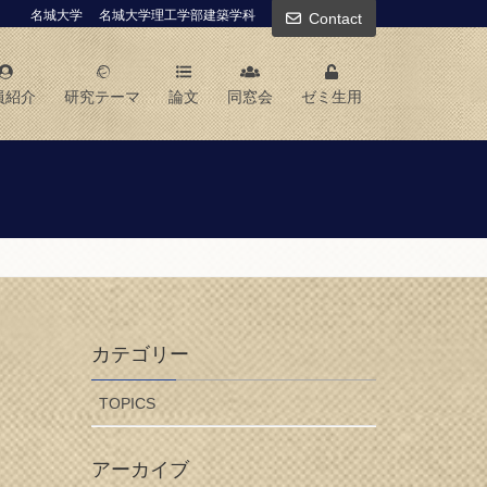
名城大学
名城大学理工学部建築学科
Contact
員紹介
研究テーマ
論文
同窓会
ゼミ生用
カテゴリー
TOPICS
アーカイブ